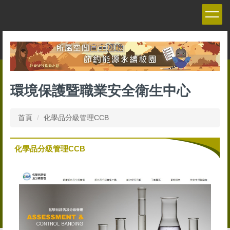
跳
到
主
要
內
容
區
環境保護暨職業安全衛生中心
首頁
化學品分級管理CCB
化學品分級管理CCB