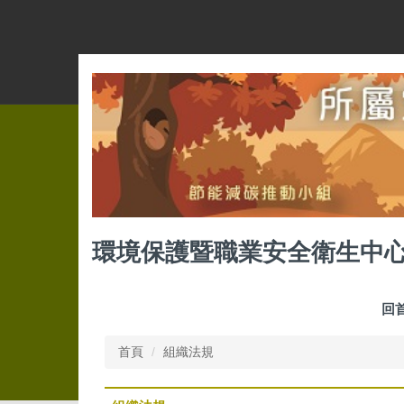
跳
到
主
要
內
容
區
環境保護暨職業安全衛生中
回
首頁
組織法規