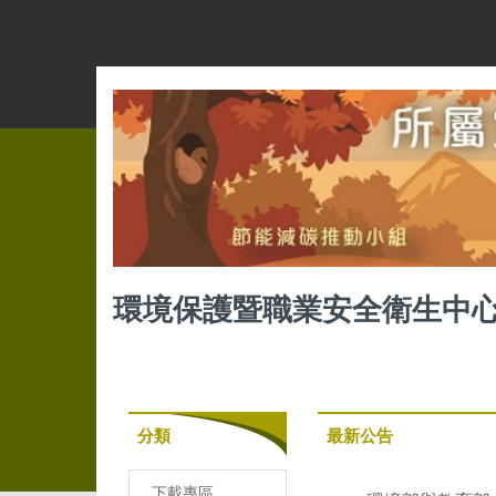
跳
到
主
要
內
容
區
環境保護暨職業安全衛生中
分類
最新公告
下載專區